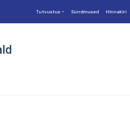
Tutvustus
Sündmused
Hinnakiri
ald