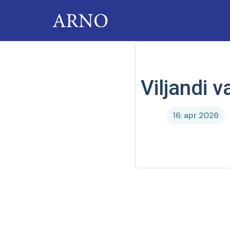
Skip
to
content
Viljandi v
16. apr 2026