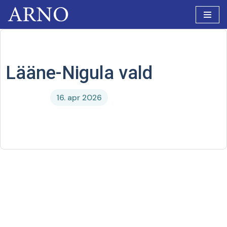
Skip
to
content
Lääne-Nigula vald
16. apr 2026