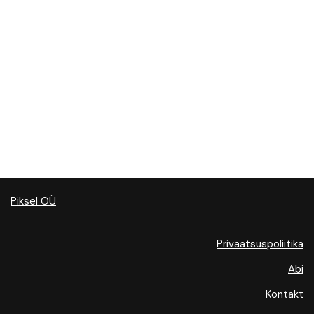
Piksel OÜ
Privaatsuspoliitika
Abi
Kontakt