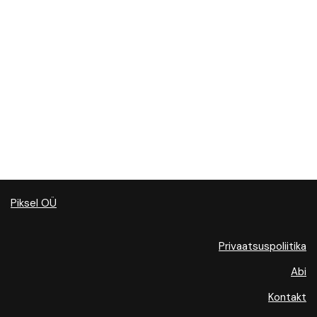
Piksel OÜ
Privaatsuspoliitika
Abi
Kontakt